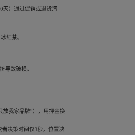
90天）通过促销或退货清
、冰红茶。
拥挤导致破损。
只放我家品牌”），用押金换
费者决策时间仅3秒，位置决