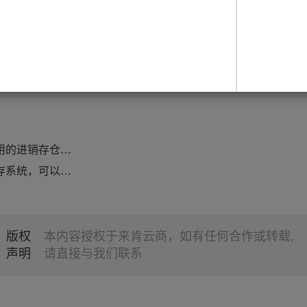
升，进销存管理中对业务员外出铺货的管理，对终端客
款满足饮料经销商所有需求的进销存仓储系统，一体化系
储PDA扫码拣货、支持先进先出管理、支持库存预警等
%，营业额成倍增长！
一款经销商觉得好用的进销存仓库系统——来肯云商
调味品行业的进销存系统，可以管理哪些东西？
版权
本内容授权于来肯云商，如有任何合作或转载,
声明
请直接与我们联系