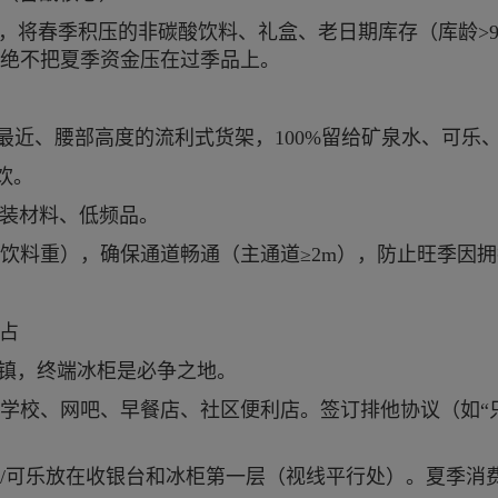
点，将春季积压的非碳酸饮料、礼盒、老日期库存（库龄>
绝不把夏季资金压在过季品上。
最近、腰部高度的流利式货架，100%留给矿泉水、可乐
饮。
包装材料、低频品。
饮料重），确保通道畅通（主通道≥2m），防止旺季因
抢占
冰镇，终端冰柜是必争之地。
学校、网吧、早餐店、社区便利店。签订排他协议（如“
/可乐放在收银台和冰柜第一层（视线平行处）。夏季消