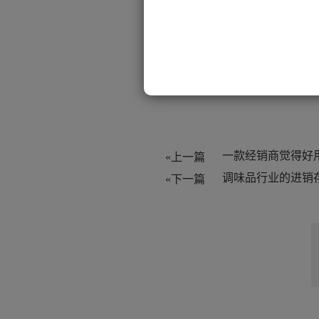
出的管理，对拣货效率的提
肯系统的优势，来肯是一
准，无需对接，而且支持仓
旺季将效率提升30%~50
«上一篇
«下一篇