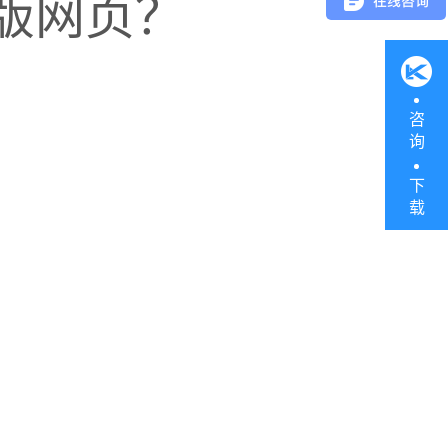
版网页？
咨
询
下
载
避免退货，同时让你更灵活应
%库存。
队等待。