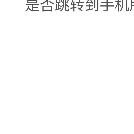
是否跳转到手机
勤送
性压满货。
一周一送”调整为“一周三送”。这能减少终端库存压力，
气监控，气温预报>35℃时，提前一天给核心网点加送20
夜间配送，避开高温时段，保证产品口感，也减少车辆排