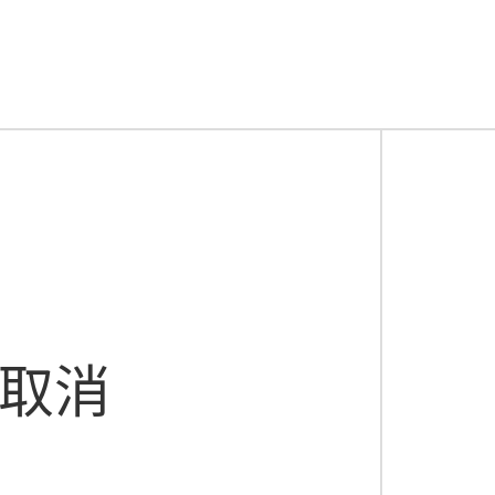
货）
守住利润。
。如果竞品串货，不要跟风打价格战，而是向厂家举报
防窜码，加强终端扫码引导，系统会自动预警异地销售
冰柜清洁服务来绑定终端，让店主因为“服务好”而非“价
前置管理。
红色标识区，存放保质期剩余1/3的货物，便于集中促销（
端常会大量退货。提前与终端约定退货比例和条件，避
离不开进销存仓库系统的加持，比如仓库系统中对库存