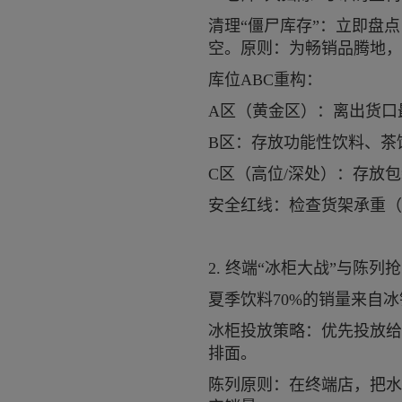
清理“僵尸库存”：立即盘
空。原则：为畅销品腾地，
库位ABC重构：
A区（黄金区）：离出货口
B区：存放功能性饮料、茶
C区（高位/深处）：存放
安全红线：检查货架承重（
2. 终端“冰柜大战”与陈列
夏季饮料70%的销量来自
冰柜投放策略：优先投放给
排面。
陈列原则：在终端店，把水